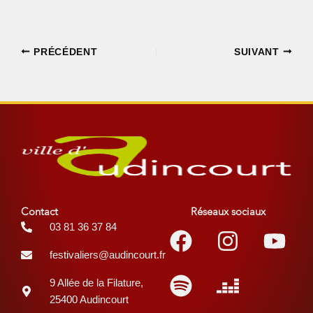
PRÉCÉDENT
SUIVANT
Contact
Réseaux sociaux
Facebook
Spotify
Instagr
Deezer
You
03 81 36 37 84
festivaliers@audincourt.fr
9 Allée de la Filature,
25400 Audincourt