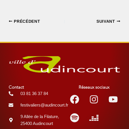
PRÉCÉDENT
SUIVANT
Contact
Réseaux sociaux
Facebook
Spotify
Instagr
Deezer
You
03 81 36 37 84
festivaliers@audincourt.fr
9 Allée de la Filature,
25400 Audincourt