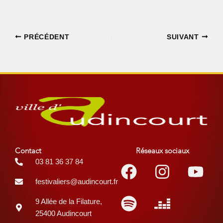
PRÉCÉDENT
SUIVANT
Contact
Réseaux sociaux
Facebook
Spotify
Instagr
Deezer
You
03 81 36 37 84
festivaliers@audincourt.fr
9 Allée de la Filature,
25400 Audincourt