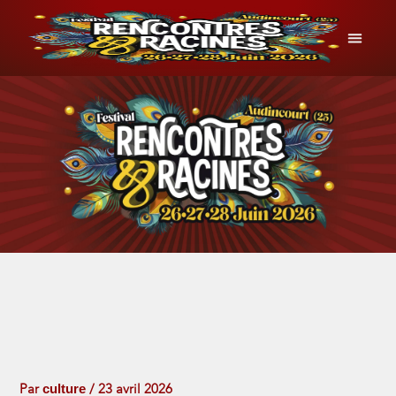
Aller
au
contenu
INFOS P
culture
Par
/
23 avril 2026