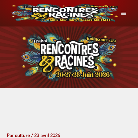
Aller
au
contenu
INFOS P
culture
Par
/
23 avril 2026