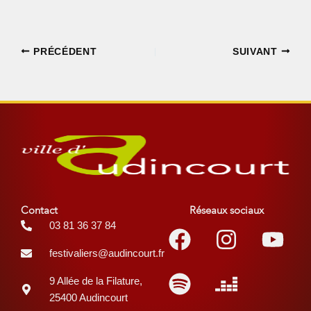
PRÉCÉDENT
SUIVANT
Contact
Réseaux sociaux
Facebook
Spotify
Instagr
Deezer
You
03 81 36 37 84
festivaliers@audincourt.fr
9 Allée de la Filature,
25400 Audincourt