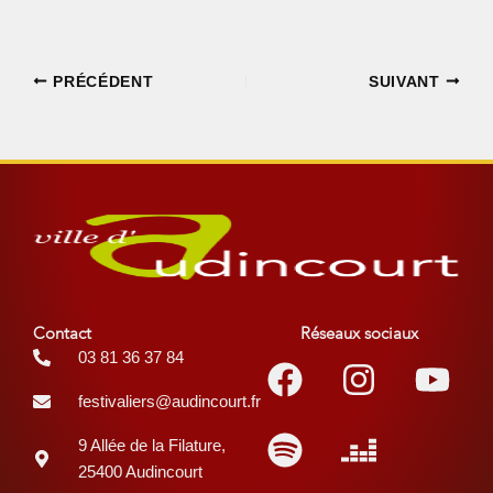
PRÉCÉDENT
SUIVANT
Contact
Réseaux sociaux
Facebook
Spotify
Instagr
Deezer
You
03 81 36 37 84
festivaliers@audincourt.fr
9 Allée de la Filature,
25400 Audincourt