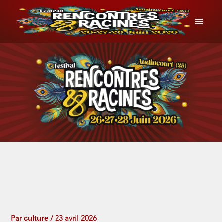
Aller
au
contenu
INFOS P
culture
Par
/
23 avril 2026