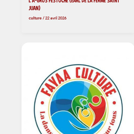
L’A-GROS FESTOCHE (EARL DE LA FERME SAINT
JUAN)
culture
/
22 avril 2026