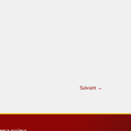
Suivant
→
eaux sociaux