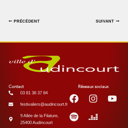
PRÉCÉDENT
SUIVANT
Contact
Réseaux sociaux
Facebook
Spotify
Instagr
Deezer
You
03 81 36 37 84
festivaliers@audincourt.fr
9 Allée de la Filature,
25400 Audincourt