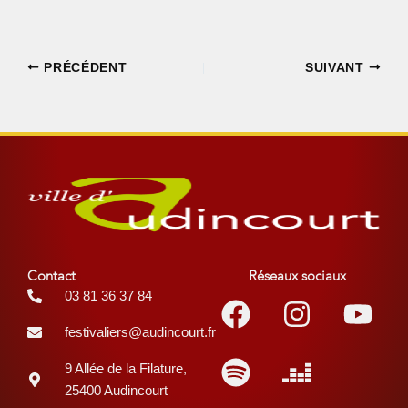
PRÉCÉDENT
SUIVANT
Contact
Réseaux sociaux
Facebook
Spotify
Instagr
Deezer
You
03 81 36 37 84
festivaliers@audincourt.fr
9 Allée de la Filature,
25400 Audincourt