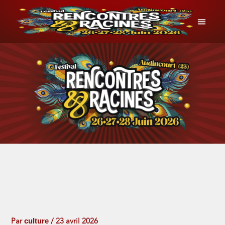
Aller
au
contenu
INFOS P
culture
Par
/
23 avril 2026