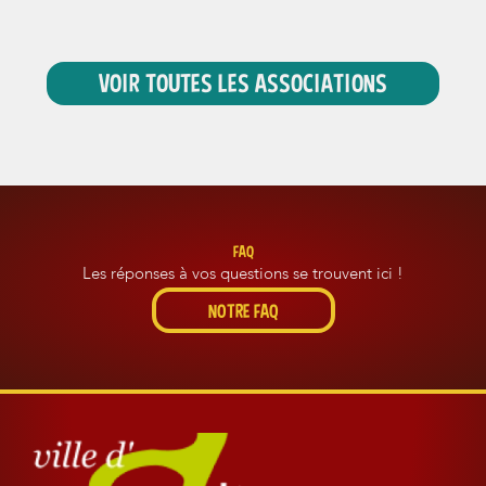
a
c
e
VOIR TOUTES LES ASSOCIATIONS
b
o
o
k
FAQ
Les réponses à vos questions se trouvent ici !
NOTRE FAQ