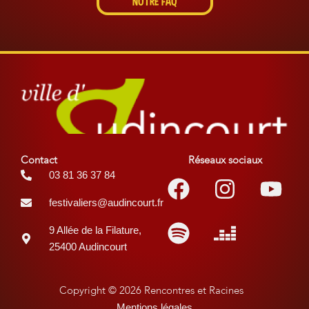
NOTRE FAQ
Contact
Réseaux sociaux
Facebook
Spotify
Instagr
Deezer
You
03 81 36 37 84
festivaliers@audincourt.fr
9 Allée de la Filature,
25400 Audincourt
Copyright © 2026 Rencontres et Racines
Mentions légales