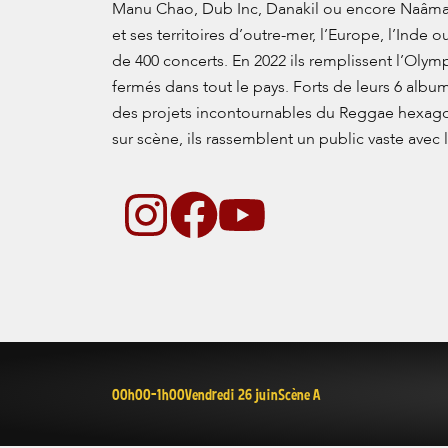
Manu Chao, Dub Inc, Danakil ou encore Naâman.
et ses territoires d’outre-mer, l’Europe, l’Inde
de 400 concerts. En 2022 ils remplissent l’Olym
fermés dans tout le pays. Forts de leurs 6 alb
des projets incontournables du Reggae hexagonal
sur scène, ils rassemblent un public vaste av
I
F
Y
n
a
o
s
c
u
t
e
t
a
b
u
00h00-1h00
Vendredi 26 juin
Scène A